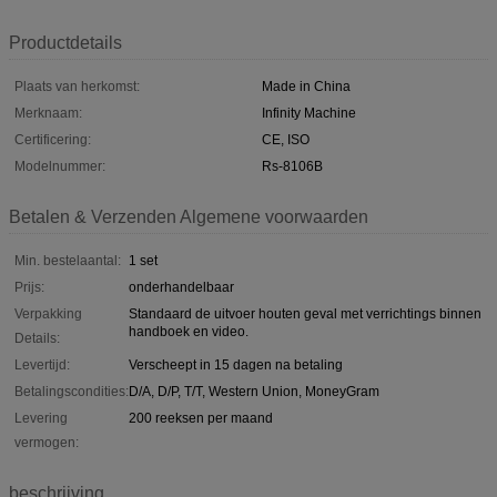
Productdetails
Plaats van herkomst:
Made in China
Merknaam:
Infinity Machine
Certificering:
CE, ISO
Modelnummer:
Rs-8106B
Betalen & Verzenden Algemene voorwaarden
Min. bestelaantal:
1 set
Prijs:
onderhandelbaar
Verpakking
Standaard de uitvoer houten geval met verrichtings binnen
handboek en video.
Details:
Levertijd:
Verscheept in 15 dagen na betaling
Betalingscondities:
D/A, D/P, T/T, Western Union, MoneyGram
Levering
200 reeksen per maand
vermogen:
beschrijving