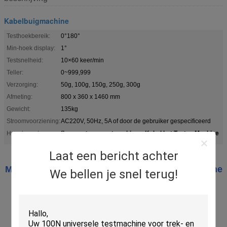
Kabelbuigmachine
Testhoekbereik:
0°180°
Min-hoek display:
1°
Testsnelheid:
10×60 keer/min
Teller:
0~999,999
Verzorging:
50g, 100g, 150g, 250g, 300g
Afmeting:
800 x 360 x 1460 mm
Gewicht:
135kg
Stroomvoorziening:
AC220V, 50Hz, 5A of door de gebruiker gespecificeerd
flex meetapparaatmachines
Kabel het Testen Machine
Hoogtepunt:
,
Laat een bericht achter
Multi Cord Wire Bending Test Machine Elektrische
We bellen je snel terug!
geleidbaarheidstest Kortsluiting
Model: RS-8106B