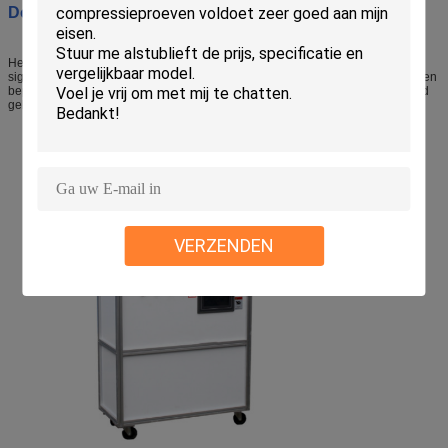
Doel:
Het is geschikt voor multi-core kabel, communicatie kabel, vlakke kabel en
signaallijn om buigingstest uit te voeren.laat het draaien rechts en links hangen
bepaalde belasting, om na bepaalde testcycli te beoordelen of de draad goed
geleid is (kan worden ingesteld).
VERZENDEN