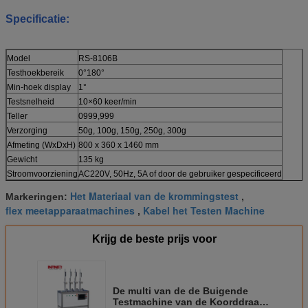
Specificatie:
Model
RS-8106B
Testhoekbereik
0°180°
Min-hoek display
1°
Testsnelheid
10×60 keer/min
Teller
0999,999
Verzorging
50g, 100g, 150g, 250g, 300g
Afmeting (WxDxH)
800 x 360 x 1460 mm
Gewicht
135 kg
Stroomvoorziening
AC220V, 50Hz, 5A of door de gebruiker gespecificeerd
Het Materiaal van de krommingstest
Markeringen:
,
flex meetapparaatmachines
Kabel het Testen Machine
,
Krijg de beste prijs voor
De multi van de de Buigende
Testmachine van de Koorddraad