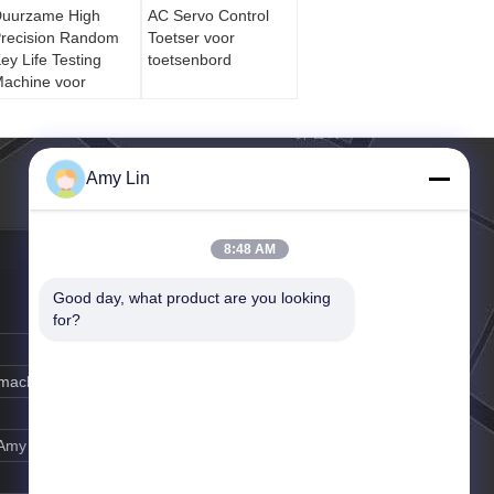
uurzame High
AC Servo Control
recision Random
Toetser voor
ey Life Testing
toetsenbord
achine voor
otebook Keyboard
Amy Lin
8:48 AM
Good day, what product are you looking 
for?
y-machine.com
Amy Lin