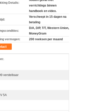
houten geval met
kking Details:
verrichtings binnen
handboek en video.
Verscheept in 15 dagen na
ijd:
betaling
D/A, D/P, T/T, Western Union,
ingscondities:
MoneyGram
ing vermogen:
200 reeksen per maand
tact
sec.
9 verstelbaar
0V 5A