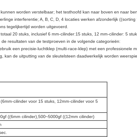
d kunnen worden verstelbaar; het testhoofd kan naar boven en naar ben
linge interferentie; A, B, C, D, 4 locaties werken afzonderlijk ((sorting
ons tegelijkertijd worden uitgevoerd.
totaal 20 stuks, inclusief 6 mm-cilinder:15 stuks, 12 mm-cilinder: 5 stuk
p de resultaten van de testproeven in de volgende categorieën:
ebruik een precisie-luchtklep (multi-race-klep) met een professionele 
, kan de uitputting van de sleutelsteen daadwerkelijk worden weerspie
 (6mm-cilinder voor 15 stuks, 12mm-cilinder voor 5
gf ((6mm cilinder),500~5000gf ((12mm cilinder)
m
sec.