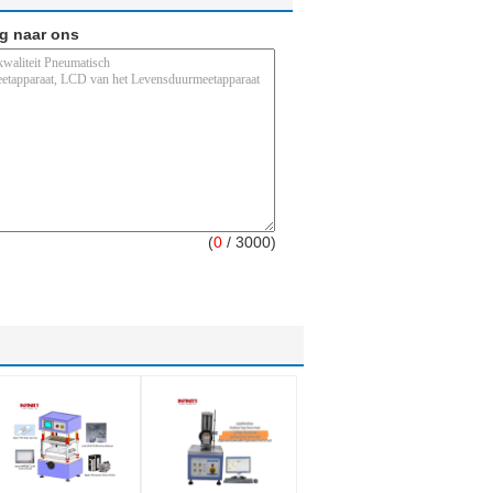
ag naar ons
(
0
/ 3000)