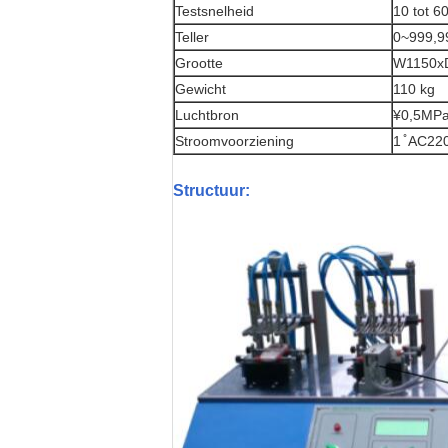
Testsnelheid
10 tot 6
Teller
0~999,9
Grootte
W1150x
Gewicht
110 kg
Luchtbron
¥0,5MP
Stroomvoorziening
1 ̊ AC22
Structuur: