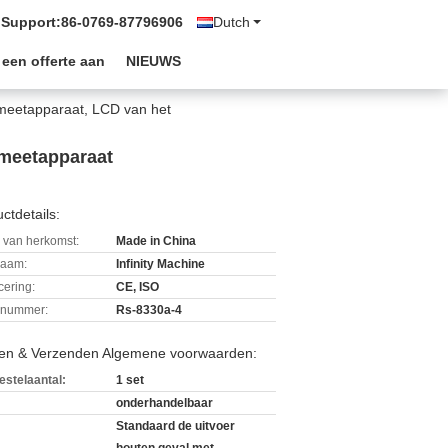
 Support:
86-0769-87796906
Dutch
 een offerte aan
NIEUWS
eetapparaat, LCD van het
meetapparaat
ctdetails:
 van herkomst:
Made in China
aam:
Infinity Machine
icering:
CE, ISO
lnummer:
Rs-8330a-4
len & Verzenden Algemene voorwaarden:
estelaantal:
1 set
onderhandelbaar
Standaard de uitvoer