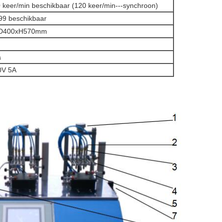
0 keer/min beschikbaar (120 keer/min---synchroon)
99 beschikbaar
D400xH570mm
a
0V 5A