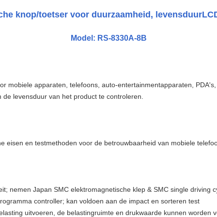
he knop/toetser voor duurzaamheid, levensduur
LCD
Model: RS-8330A-8B
voor mobiele apparaten, telefoons, auto-entertainmentapparaten, PDA's,
de levensduur van het product te controleren.
 eisen en testmethoden voor de betrouwbaarheid van mobiele telefo
teit; nemen Japan SMC elektromagnetische klep & SMC single driving c
ogramma controller; kan voldoen aan de impact en sorteren test
 belasting uitvoeren, de belastingruimte en drukwaarde kunnen worden 