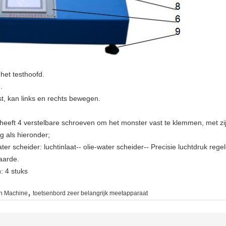
het testhoofd.
.
t, kan links en rechts bewegen.
 heeft 4 verstelbare schroeven om het monster vast te klemmen, met zij
g als hieronder;
ater scheider: luchtinlaat-- olie-water scheider-- Precisie luchtdruk reg
aarde.
: 4 stuks
,
en Machine
toetsenbord zeer belangrijk meetapparaat