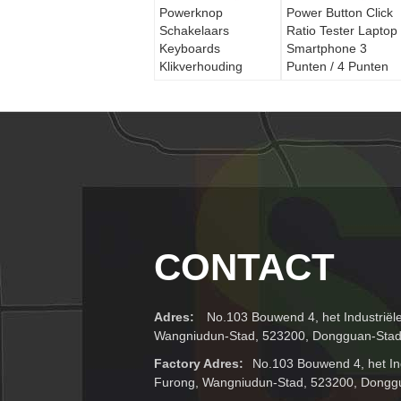
Powerknop
Power Button Click
Schakelaars
Ratio Tester Laptop
Keyboards
Smartphone 3
Klikverhouding
Punten / 4 Punten
Tester Laptop
Buigtestmachine
Smartphone
Compressie En Buig
Test Machine
CONTACT
Adres:
No.103 Bouwend 4, het Industriël
Wangniudun-Stad, 523200, Dongguan-Stad
Factory Adres:
No.103 Bouwend 4, het In
Furong, Wangniudun-Stad, 523200, Dongg