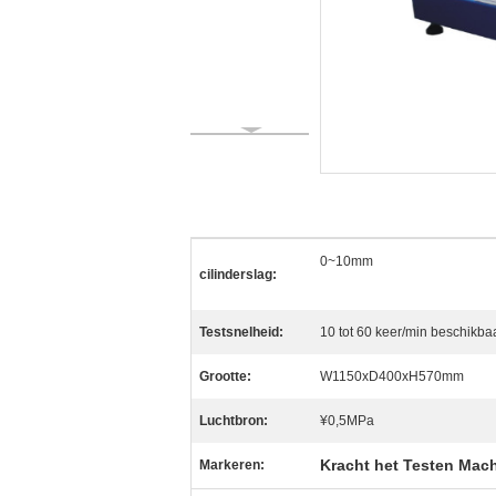
0~10mm
cilinderslag:
Testsnelheid:
10 tot 60 keer/min beschikba
Grootte:
W1150xD400xH570mm
Luchtbron:
¥0,5MPa
Kracht het Testen Mac
Markeren: