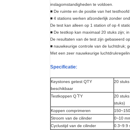
inslagomstandigheden te voldoen.
■ De ruimte en de positie van het testhoof
■ 4 stations werken afzonderlijk zonder onder
De test kan alleen op 1 station of op 4 stati
■ De testkop kan maximaal 20 stuks zijn; in 
De resultaten van de test zijn gebaseerd o
■ nauwkeurige controle van de luchtdruk; g
Met een zeer nauwkeurige luchtdrukregeling
Specificatie:
Keystones getest QTY
20 stuks
beschikbaar
Testkoppen Q ̊TY
20 stuks
stuks)
Koppen comprimeren
150~1500
Stroom van de cilinder
0~10 m
Cyclustijd van de cilinder
0.3~9.9 