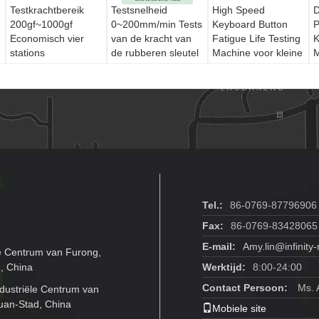
Testkrachtbereik
Testsnelheid
High Speed
D
200gf~1000gf
0~200mm/min Tests
Keyboard Button
P
Economisch vier
van de kracht van
Fatigue Life Testing
K
stations
de rubberen sleutel
Machine voor kleine
M
Mechanische
toetsenbordtoetsmachine
elektronische
N
knoptest
producten
Tel.:
86-0769-87796906
Fax:
86-0769-83428065
E-mail:
Amy.lin@infinit
e Centrum van Furong,
, China
Werktijd:
8:00-24:00
Contact Persoon:
Ms. 
dustriële Centrum van
uan-Stad, China
Mobiele site