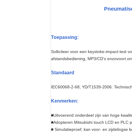
Pneumatisc
Toepassing:
Solliciteer voor een keystoke-impact-test 
afstandsbediening, MP3/CD's enzovoort.om 
Standaard
IEC60068-2-68; YD/T1539-2006: Technische
Kenmerken:
■
Uitvoerend onderdeel zijn van hoge kwali
■
Adopteren Mitsubishi touch LCD en PLC pr
■ Simulatieproef; kan voor- en zijdelingse