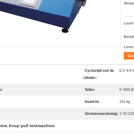
Verpa
Levert
Betal
Lever
Con
Cyclustijd van de
0.3~9.9 
cilinder:
ar
Teller:
0~999,99
Gewicht:
110 kg
Stroomvoorziening:
1 ̊ AC22
hine
knop pull testmachine
,