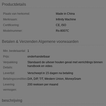
Productdetails
Plaats van herkomst:
Made in China
Merknaam:
Infinity Machine
Certificering:
CE, ISO
Modelnummer:
Rs-8007C
Betalen & Verzenden Algemene voorwaarden
Min. bestelaantal:
1
Prijs:
onderhandelbaar
Verpakking
Standaard de uitvoer houten geval met verrichtings binnen
handboek en video.
Details:
Levertijd:
Verscheept in 15 dagen na betaling
Betalingscondities:
D/A, D/P, T/T, Western Union, MoneyGram
Levering
200 reeksen per maand
vermogen:
beschrijving