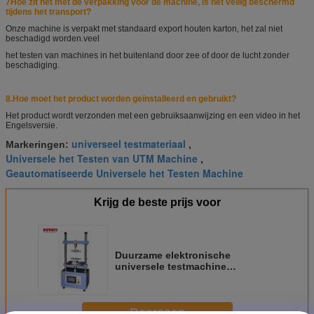
7Hoe zit het met de verpakking voor de machine, is het veilig beschermd
tijdens het transport?
Onze machine is verpakt met standaard export houten karton, het zal niet
beschadigd worden.
veel
het testen van machines in het buitenland door zee of door de lucht zonder
beschadiging.
8.
Hoe moet het product worden geïnstalleerd en gebruikt?
Het product wordt verzonden met een gebruiksaanwijzing en een video in het
Engels
versie.
universeel testmateriaal
Markeringen:
,
Universele het Testen van UTM Machine
,
Geautomatiseerde Universele het Testen Machine
Krijg de beste prijs voor
Duurzame elektronische
universele testmachine
automatisch bediend met
aanraakscherm
Doorgaan