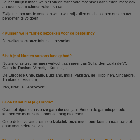
Ja, natuurlijk kunnen we niet alleen standaard machines aanbieden, maar ook
aangepaste machines volgens
naar
Zwijg niet om ons te vertellen wat u wilt, wij zullen ons best doen om aan uw
behoeften te voldoen.
4Kunnen we je fabriek bezoeken voor de bestelling?
Ja, welkom om onze fabriek te bezoeken.
5Heb je al klanten van ons land gehad?
Nu zijn onze testmachines verkocht aan meer dan 30 landen, zoals de VS,
Canada, Rusland,
Verenigd Koninkrijk
De Europese Unie, Italië, Duitsland, India, Pakistan, de Filippijnen, Singapore,
Thailand en
Vietnam,
Iran, Brazilië... enzovoort.
6Hoe zit het met je garantie?
Over het algemeen is onze garantie één jaar. Binnen de garantieperiode
kunnen we technische ondersteuning bieden
en
Onderdelen veranderen, noodzakelijk, onze ingenieurs kunnen naar uw plek
gaan voor betere service.