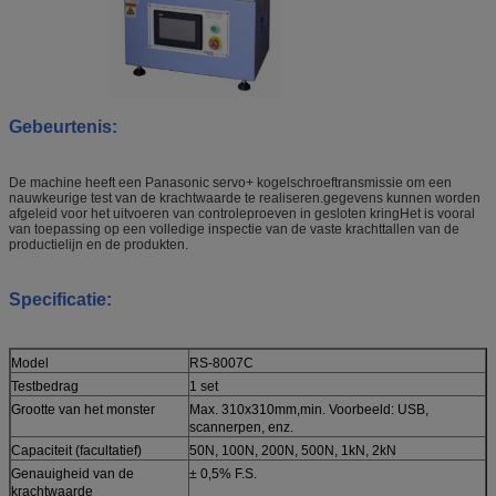
Gebeurtenis:
De machine heeft een Panasonic servo+ kogelschroeftransmissie om een
nauwkeurige test van de krachtwaarde te realiseren.gegevens kunnen worden
afgeleid voor het uitvoeren van controleproeven in gesloten kringHet is vooral
van toepassing op een volledige inspectie van de vaste krachttallen van de
productielijn en de produkten.
Specificatie:
Model
RS-8007C
Testbedrag
1 set
Grootte van het monster
Max. 310x310mm,min. Voorbeeld: USB,
scannerpen, enz.
Capaciteit (facultatief)
50N, 100N, 200N, 500N, 1kN, 2kN
Genauigheid van de
± 0,5% F.S.
krachtwaarde