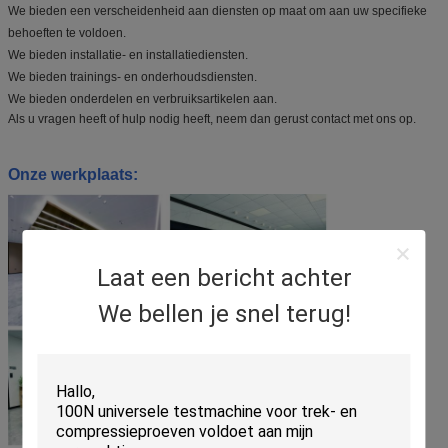
We bieden een verscheidenheid aan diensten op maat om aan uw specifieke
behoeften te voldoen.
We bieden installatie- en installatiediensten.
We bieden trainings- en onderhoudsdiensten.
We bieden onderdelen en verbruiksartikelen aan.
Als u vragen heeft of hulp nodig heeft, neem dan gerust contact met ons op.
Onze werkplaats:
Laat een bericht achter
We bellen je snel terug!