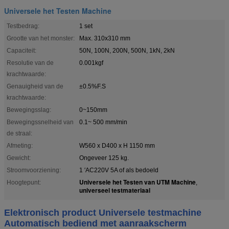
Universele het Testen Machine
Testbedrag:
1 set
Grootte van het monster:
Max. 310x310 mm
Capaciteit:
50N, 100N, 200N, 500N, 1kN, 2kN
Resolutie van de
0.001kgf
krachtwaarde:
Genauigheid van de
±0.5%F.S
krachtwaarde:
Bewegingsslag:
0~150mm
Bewegingssnelheid van
0.1~ 500 mm/min
de straal:
Afmeting:
W560 x D400 x H 1150 mm
Gewicht:
Ongeveer 125 kg.
Stroomvoorziening:
1 ′AC220V 5A of als bedoeld
Universele het Testen van UTM Machine
Hoogtepunt:
,
universeel testmateriaal
Elektronisch product Universele testmachine
Automatisch bediend met aanraakscherm