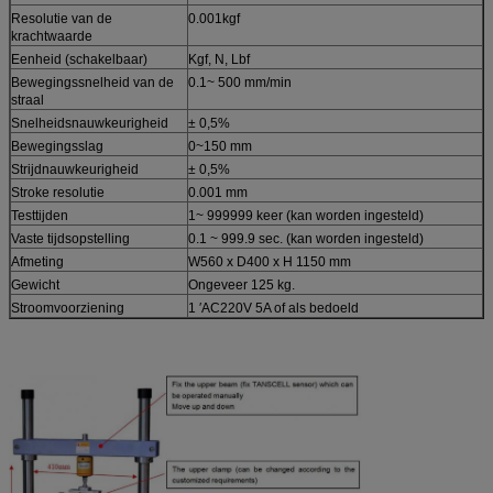
Resolutie van de
0.001kgf
krachtwaarde
Eenheid (schakelbaar)
Kgf, N, Lbf
Bewegingssnelheid van de
0.1~ 500 mm/min
straal
Snelheidsnauwkeurigheid
± 0,5%
Bewegingsslag
0~150 mm
Strijdnauwkeurigheid
± 0,5%
Stroke resolutie
0.001 mm
Testtijden
1~ 999999 keer (kan worden ingesteld)
Vaste tijdsopstelling
0.1 ~ 999.9 sec. (kan worden ingesteld)
Afmeting
W560 x D400 x H 1150 mm
Gewicht
Ongeveer 125 kg.
Stroomvoorziening
1 ′AC220V 5A of als bedoeld