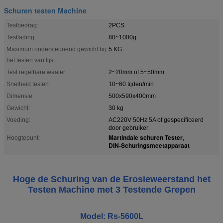
Schuren testen Machine
Testbedrag:
2PCS
Testlading:
80~1000g
Maximum ondersteunend gewicht bij
5 KG
het testen van lijst:
Test regelbare waaier:
2~20mm of 5~50mm
Snelheid testen:
10~60 tijden/min
Dimensie:
500x590x400mm
Gewicht:
30 kg
Voeding:
AC220V 50Hz 5A of gespecificeerd
door gebruiker
Martindale schuren Tester
Hoogtepunt:
,
DIN-Schuringsmeetapparaat
Hoge de Schuring van de Erosieweerstand het
Testen Machine met 3 Testende Grepen
Model: Rs-5600L