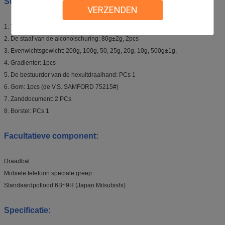
Standaardcomponent:
VERZENDEN
1. Teststaaf: 80g±2g, 2pcs
2. De staaf van de alcoholschuring: 80g±2g, 2pcs
3. Evenwichtsgewicht: 200g, 100g, 50, 25g, 20g, 10g, 500g±1g,
4. Gradienter: 1pcs
5. De bestuurder van de hexuitdraaihand: PCs 1
6. Gom: 1pcs (de V.S. SAMFORD 75215#)
7. Zanddocument: 2 PCs
8. Borstel: PCs 1
Facultatieve component:
Draadbal
Mobiele telefoon speciale greep
Standaardpotlood 6B~9H (Japan Mitsubishi)
Specificatie: