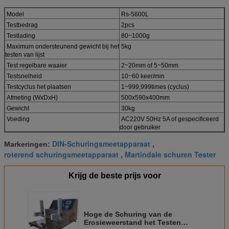
Model
Rs-5600L
Testbedrag
2pcs
Testlading
80~1000g
Maximum ondersteunend gewicht bij het
5kg
testen van lijst
Test regelbare waaier
2~20mm of 5~50mm
Testsnelheid
10~60 keer/min
Testcyclus het plaatsen
1~999,999times (cyclus)
Afmeting (WxDxH)
500x590x400mm
Gewicht
30kg
Voeding
AC220V 50Hz 5A of gespecificeerd
door gebruiker
DIN-Schuringsmeetapparaat
Markeringen:
,
roterend schuringsmeetapparaat
Martindale schuren Tester
,
Krijg de beste prijs voor
Hoge de Schuring van de
Erosieweerstand het Testen