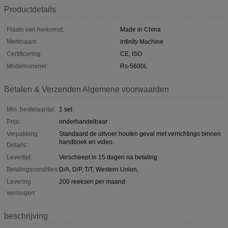
Productdetails
Plaats van herkomst:
Made in China
Merknaam:
Infinity Machine
Certificering:
CE, ISO
Modelnummer:
Rs-5600L
Betalen & Verzenden Algemene voorwaarden
Min. bestelaantal:
1 set
Prijs:
onderhandelbaar
Verpakking
Standaard de uitvoer houten geval met verrichtings binnen
handboek en video.
Details:
Levertijd:
Verscheept in 15 dagen na betaling
Betalingscondities:
D/A, D/P, T/T, Western Union,
Levering
200 reeksen per maand
vermogen:
beschrijving