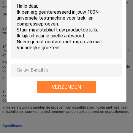
8. Touchscreen kliktest: de tester sluit de stylus van de mobiele telefoon om de
test uit te voeren.
De frequentie is ook verstelbaar (30 ~ 100 keer/min).
9De kast is gemaakt van aluminium met een hoge stijfheid en het oppervlak
wordt geanodiseerd.
10De X- en Y-as wordt aangedreven door een servomotor van Japan
Panasonic en wordt overgedragen door een Japan THK-precisie-kogelschroef
en een dubbele THK-lineaire geleidingsrail.
met hoge snelheid, laag geluid en duurzaamheid; met nauwkeurige
positionering heeft het een herhaalde nauwkeurigheid van ≤ 0,01 mm, dat is de
beste nauwkeurigheid in de
de industrie.
VERZENDEN
11. Software nauwkeurige positioneringsfunctie: het kan de testmonster
nauwkeurig positioneren met de punten X1, X2 en X3; nadat de instelling is
opgeslagen voor de eerste
In de eerste plaats moeten de proeven van dezelfde specificatie niet met meer
efficiëntie en nauwkeurigheid opnieuw worden gekalibreerd en gepositioneerd.
Specificatie: