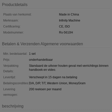
Productdetails
Plaats van herkomst:
Made in China
Merknaam:
Infinity Machine
Certificering:
CE, ISO
Modelnummer:
Rs-5610H
Betalen & Verzenden Algemene voorwaarden
Min. bestelaantal:
1 set
Prijs:
onderhandelbaar
Verpakking
Standaard de uitvoer houten geval met verrichtings binnen
handboek en video.
Details:
Levertijd:
Verscheept in 15 dagen na betaling
Betalingscondities:
D/A, D/P, T/T, Western Union, MoneyGram
Levering
200 reeksen per maand
vermogen:
beschrijving