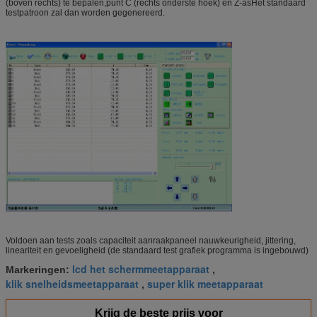
(boven rechts) te bepalen,punt C (rechts onderste hoek) en Z-asHet standaard
testpatroon zal dan worden gegenereerd.
Voldoen aan tests zoals capaciteit aanraakpaneel nauwkeurigheid, jittering,
lineariteit en gevoeligheid (de standaard test grafiek programma is ingebouwd)
lcd het schermmeetapparaat
Markeringen:
,
klik snelheidsmeetapparaat
super klik meetapparaat
,
Krijg de beste prijs voor