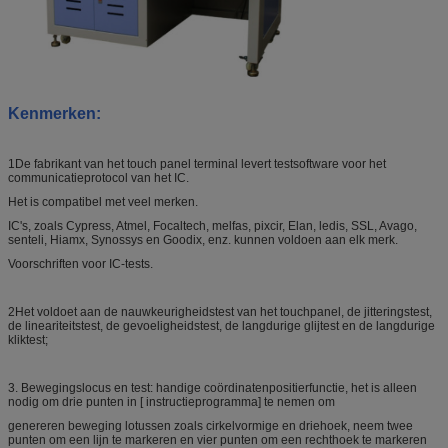
Kenmerken
:
1De fabrikant van het touch panel terminal levert testsoftware voor het
communicatieprotocol van het IC.
Het is compatibel met veel merken.
IC's, zoals Cypress, Atmel, Focaltech, melfas, pixcir, Elan, ledis, SSL, Avago,
senteli, Hiamx, Synossys en Goodix, enz. kunnen voldoen aan elk merk.
Voorschriften voor IC-tests.
2Het voldoet aan de nauwkeurigheidstest van het touchpanel, de jitteringstest,
de lineariteitstest, de gevoeligheidstest, de langdurige glijtest en de langdurige
kliktest;
3. Bewegingslocus en test: handige coördinatenpositierfunctie, het is alleen
nodig om drie punten in [ instructieprogramma] te nemen om
genereren beweging lotussen zoals cirkelvormige en driehoek, neem twee
punten om een lijn te markeren en vier punten om een rechthoek te markeren