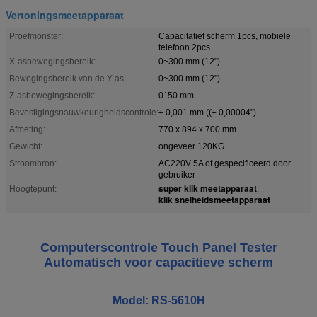
Vertoningsmeetapparaat
Proefmonster:
Capacitatief scherm 1pcs, mobiele
telefoon 2pcs
X-asbewegingsbereik:
0~300 mm (12")
Bewegingsbereik van de Y-as:
0~300 mm (12")
Z-asbewegingsbereik:
0 ̊ 50 mm
Bevestigingsnauwkeurigheidscontrole:
± 0,001 mm ((± 0,00004")
Afmeting:
770 x 894 x 700 mm
Gewicht:
ongeveer 120KG
Stroombron:
AC220V 5A of gespecificeerd door
gebruiker
super klik meetapparaat
Hoogtepunt:
,
klik snelheidsmeetapparaat
Computerscontrole Touch Panel Tester
Automatisch voor capacitieve scherm
Model: RS-5610H