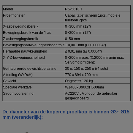
Model
RS-5610H
Proefmonster
Capacitatief scherm 1pcs, mobiele
telefoon 2pcs
X-asbewegingsbereik
0~300 mm (12")
Bewegingsbereik van de Y-as
0~300 mm (12")
Z-asbewegingsbereik
0 ̊ 50 mm
Bevestigingsnauwkeurigheidscontrole
± 0,001 mm ((± 0,00004")
Herhaalde nauwkeurigheid
≤ 0,01 mm ((≤ 0,0004")
X-Y-Z-bewegingssnelheid
0~200 mm/sec ((12000 mm/min max
Servomotorrijden))
Geïntegreerde gewichtsbelasting
30 g, 150 g, 250 g ((4 sets)
Afmeting (WxDxH)
770 x 894 x 700 mm
Gewicht
Ongeveer 120 kg.
Speciale werktafel
W1400xD900xH600mm
Stroomvoorziening
AC220V 5A of door de gebruiker
gespecificeerd
De diameter van de koperen proefkop is binnen Ø3~ Ø15
mm (veranderlijk):