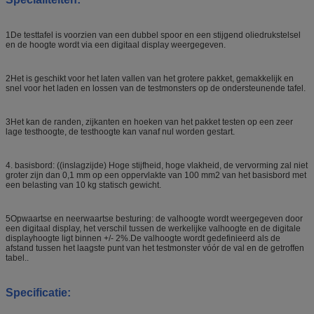
1De testtafel is voorzien van een dubbel spoor en een stijgend oliedrukstelsel
en de hoogte wordt via een digitaal display weergegeven.
2Het is geschikt voor het laten vallen van het grotere pakket, gemakkelijk en
snel voor het laden en lossen van de testmonsters op de ondersteunende tafel.
3Het kan de randen, zijkanten en hoeken van het pakket testen op een zeer
lage testhoogte, de testhoogte kan vanaf nul worden gestart.
4. basisbord: ((inslagzijde) Hoge stijfheid, hoge vlakheid, de vervorming zal niet
groter zijn dan 0,1 mm op een oppervlakte van 100 mm2 van het basisbord met
een belasting van 10 kg statisch gewicht.
5Opwaartse en neerwaartse besturing: de valhoogte wordt weergegeven door
een digitaal display, het verschil tussen de werkelijke valhoogte en de digitale
displayhoogte ligt binnen +/- 2%.De valhoogte wordt gedefinieerd als de
afstand tussen het laagste punt van het testmonster vóór de val en de getroffen
tabel..
Specificatie: