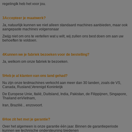
regeling
Ik heb het voor jou.
3Accepteer je maatwerk?
Ja, natuurlijk kunnen we niet alleen standaard machines aanbieden, maar ook
aangepaste machines volgens
naar
Zwijg niet om ons te vertellen wat u wilt, wij zullen ons best doen om aan uw
behoeften te voldoen.
4Kunnen we je fabriek bezoeken voor de bestelling?
Ja, welkom om onze fabriek te bezoeken.
5Heb je al klanten van ons land gehad?
Nu zijn onze testmachines verkocht aan meer dan 30 landen, zoals de VS,
Canada, Rusland,
Verenigd Koninkrijk
De Europese Unie, Italië, Duitsland, India, Pakistan, de Filippijnen, Singapore,
Thailand en
Vietnam,
Iran, Brazilië... enzovoort.
6Hoe zit het met je garantie?
Over het algemeen is onze garantie één jaar. Binnen de garantieperiode
kunnen we technische ondersteuning bieden
en