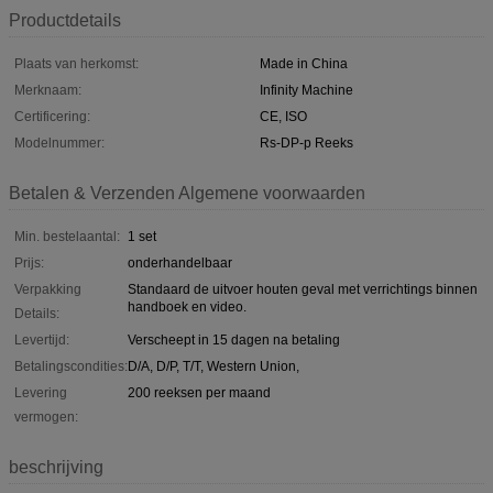
Productdetails
Plaats van herkomst:
Made in China
Merknaam:
Infinity Machine
Certificering:
CE, ISO
Modelnummer:
Rs-DP-p Reeks
Betalen & Verzenden Algemene voorwaarden
Min. bestelaantal:
1 set
Prijs:
onderhandelbaar
Verpakking
Standaard de uitvoer houten geval met verrichtings binnen
handboek en video.
Details:
Levertijd:
Verscheept in 15 dagen na betaling
Betalingscondities:
D/A, D/P, T/T, Western Union,
Levering
200 reeksen per maand
vermogen:
beschrijving