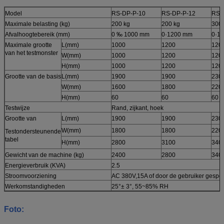
Model
RS-DP-P-10
RS-DP-P-12
RS-
Maximale belasting (kg)
200 kg
200 kg
300 
Afvalhoogtebereik (mm)
0 ‰ 1000 mm
0·1200 mm
0·1
Maximale grootte
L(mm)
1000
1200
120
van het testmonster
W(mm)
1000
1200
120
H(mm)
1000
1200
120
Grootte van de basis
L(mm)
1900
1900
230
W(mm)
1600
1800
220
H(mm)
60
60
60
Testwijze
Rand, zijkant, hoek
Grootte van
L(mm)
1900
1900
230
W(mm)
1800
1800
220
Testondersteunende
tabel
H(mm)
2800
3100
340
Gewicht van de machine (kg)
2400
2800
340
Energieverbruik (KVA)
2.5
Stroomvoorziening
AC 380V,15A of door de gebruiker gespec
Werkomstandigheden
25°± 3°, 55~85% RH
Foto: