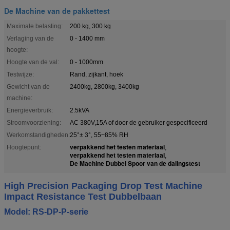
De Machine van de pakkettest
Maximale belasting:
200 kg, 300 kg
Verlaging van de
0 - 1400 mm
hoogte:
Hoogte van de val:
0 - 1000mm
Testwijze:
Rand, zijkant, hoek
Gewicht van de
2400kg, 2800kg, 3400kg
machine:
Energieverbruik:
2.5kVA
Stroomvoorziening:
AC 380V,15A of door de gebruiker gespecificeerd
Werkomstandigheden:
25°± 3°, 55~85% RH
verpakkend het testen materiaal
Hoogtepunt:
,
verpakkend het testen materiaal
,
De Machine Dubbel Spoor van de dalingstest
High Precision Packaging Drop Test Machine
Impact Resistance Test Dubbelbaan
Model: RS-DP-P-serie