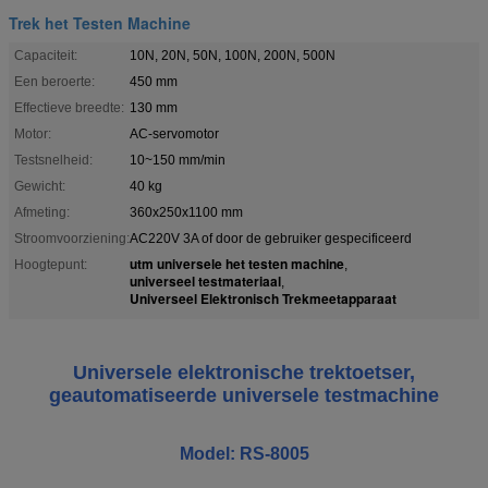
Trek het Testen Machine
Capaciteit:
10N, 20N, 50N, 100N, 200N, 500N
Een beroerte:
450 mm
Effectieve breedte:
130 mm
Motor:
AC-servomotor
Testsnelheid:
10~150 mm/min
Gewicht:
40 kg
Afmeting:
360x250x1100 mm
Stroomvoorziening:
AC220V 3A of door de gebruiker gespecificeerd
utm universele het testen machine
Hoogtepunt:
,
universeel testmateriaal
,
Universeel Elektronisch Trekmeetapparaat
Universele elektronische trektoetser,
geautomatiseerde universele testmachine
Model: RS-8005