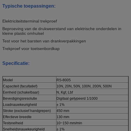
Typische toepassingen:
Elektriciteitsterminal trekproef
Beproeving van de drukweerstand van elektrische onderdelen in
kleine plastic omhulsel
Test voor het barsten van drankverpakkingen
Trekproef voor toetsenbordkap
Specificatie:
Model
RS-8005
Capaciteit (facultatief)
10N, 20N, 50N, 100N, 200N, 500N
Eenheid (schakelbaar)
N, Kgf, Lbf
Bevestigingsresolutie
Digitaal getypeerd 1/1000
Loadnauwkeurigheid
± 1%
Stroke (exclusief handgrepen)
450 mm
Effectieve breedte
130 mm
Testsnelheid
10~150 mm/min
Snelheidsnauwkeurigheid
± 1%