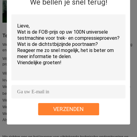
We bellen je snel terug!
Technische ondersteuning en diensten:
We zijn vastbesloten om onze klanten uitzonderlijke technische ondersteuning
en diensten te bieden.
Wij bieden een uitgebreid aanbod van diensten om ervoor te zorgen dat uw
product onderworpen wordt aan strenge tests en kwaliteitscontrole.
Wij bieden technisch advies en bijstand, van het eerste onderzoek tot de
levering van het product.
We bieden een verscheidenheid aan diensten op maat om aan uw specifieke
behoeften te voldoen.
We bieden installatie- en installatiediensten.
We bieden trainings- en onderhoudsdiensten.
VERZENDEN
We bieden onderdelen en verbruiksartikelen aan.
Als u vragen heeft of hulp nodig heeft, neem dan gerust contact met ons op.