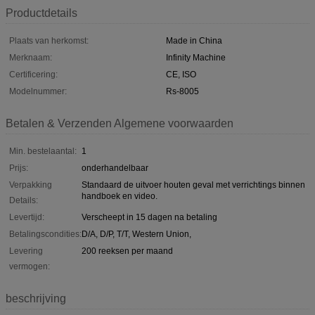
Productdetails
Plaats van herkomst:
Made in China
Merknaam:
Infinity Machine
Certificering:
CE, ISO
Modelnummer:
Rs-8005
Betalen & Verzenden Algemene voorwaarden
Min. bestelaantal:
1
Prijs:
onderhandelbaar
Verpakking
Standaard de uitvoer houten geval met verrichtings binnen
handboek en video.
Details:
Levertijd:
Verscheept in 15 dagen na betaling
Betalingscondities:
D/A, D/P, T/T, Western Union,
Levering
200 reeksen per maand
vermogen:
beschrijving