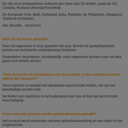
Nu zijn onze testmachines verkocht aan meer dan 30 landen, zoals de VS,
Canada, Rusland,
Verenigd Koninkrijk
De Europese Unie, Italië, Duitsland, India, Pakistan, de Filippijnen, Singapore,
Thailand en
Vietnam,
Iran, Brazilië... enzovoort.
6Hoe zit het met je garantie?
Over het algemeen is onze garantie één jaar. Binnen de garantieperiode
kunnen we technische ondersteuning bieden
en
Onderdelen veranderen, noodzakelijk, onze ingenieurs kunnen naar uw plek
gaan voor betere service.
7Hoe zit het met de verpakking voor de machine, is het veilig beschermd
tijdens het transport?
Onze machine is verpakt met standaard export houten karton, het zal niet
beschadigd worden.
veel
het testen van machines in het buitenland door zee of door de lucht zonder
beschadiging.
8.
Hoe moet het product worden geïnstalleerd en gebruikt?
Het product wordt verzonden met een gebruiksaanwijzing en een video in het
Engels
versie.