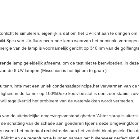
nlicht te simuleren, eigenlijk is dat om het UV-licht aan te dringen om
ruikt 8pcs van UV-fluorescerende lamp waarvan het nominale vermogen 
ergie van de lamp is voornamelijk gericht op 340 nm van de golflengt
ende lamp geleidelijk afneemt, om de test niet te beïnvloeden, in d
an de 8 UV-lampen.(Misschien is het tijd om te gaan.)
 buitenruimte met een uniek condensatieprincipe.het verwarmen van de 
tigheid in de kamer op 100%Deze koelvloeistof is een zeer stabiel zuiv
rwijl tegelijkertijd het probleem van de watervlekken wordt vermeden.
n van de uiteindelijke omgevingsomstandigheden.Water spray is uiterst 
r de schatting van de schade aan goederen tijdens deze omgevingDoo
 wordt het materiaal rechtstreeks aan het zonlicht blootgesteld.Dus 
V-licht en de regenfunctie kunnen samen het buitenweer perfect simule