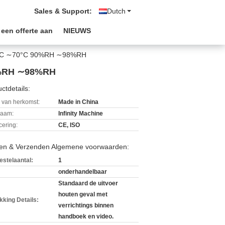
Sales & Support:
Dutch
 een offerte aan
NIEUWS
10°C ∼70°C 90%RH ∼98%RH
90%RH ∼98%RH
ctdetails:
 van herkomst:
Made in China
aam:
Infinity Machine
icering:
CE, ISO
len & Verzenden Algemene voorwaarden:
estelaantal:
1
onderhandelbaar
Standaard de uitvoer
houten geval met
kking Details:
verrichtings binnen
handboek en video.