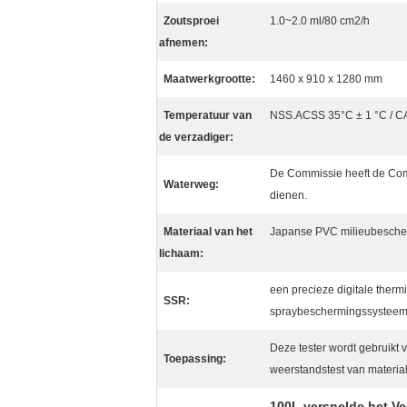
Zoutsproei
1.0~2.0 ml/80 cm2/h
afnemen:
Maatwerkgrootte:
1460 x 910 x 1280 mm
Temperatuur van
NSS.ACSS 35°C ± 1 °C / C
de verzadiger:
De Commissie heeft de Comm
Waterweg:
dienen.
Materiaal van het
Japanse PVC milieubescher
lichaam:
een precieze digitale therm
SSR:
spraybeschermingssysteem
Deze tester wordt gebruikt 
Toepassing:
weerstandstest van material
100L versnelde het V