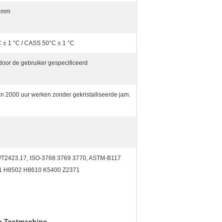
0 mm
± 1 °C / CASS 50°C ± 1 °C
oor de gebruiker gespecificeerd
an 2000 uur werken zonder gekristalliseerde jam.
/T2423.17, ISO-3768 3769 3770, ASTM-B117
01 H8502 H8610 K5400 Z2371
e Testmachine