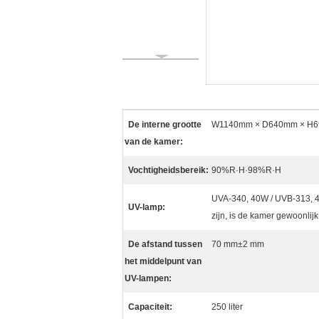
De interne grootte
W1140mm × D640mm × H
van de kamer:
Vochtigheidsbereik:
90%R·H·98%R·H
UVA-340, 40W / UVB-313, 40
UV-lamp:
zijn, is de kamer gewoonlij
De afstand tussen
70 mm±2 mm
het middelpunt van
UV-lampen:
Capaciteit:
250 liter