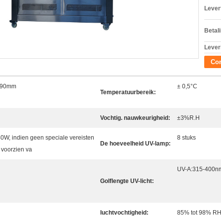
Levert
Betal
Lever
Con
690mm
± 0,5°C
Temperatuurbereik:
Vochtig. nauwkeurigheid:
±3%R.H
W, indien geen speciale vereisten
8 stuks
De hoeveelheid UV-lamp:
k voorzien va
UV-A:315-400n
Golflengte UV-licht:
luchtvochtigheid:
85% tot 98% R