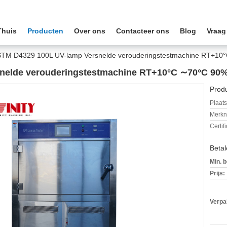
Thuis
Producten
Over ons
Contacteer ons
Blog
Vraag
TM D4329 100L UV-lamp Versnelde verouderingstestmachine RT+
snelde verouderingstestmachine RT+10°C ∼70°C 
Produ
Plaats
Merkn
Certif
Beta
Min. b
Prijs:
Verpa