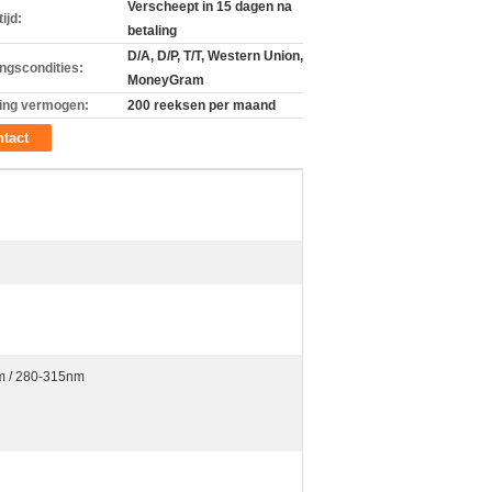
Verscheept in 15 dagen na
ijd:
betaling
D/A, D/P, T/T, Western Union,
ingscondities:
MoneyGram
ing vermogen:
200 reeksen per maand
tact
m / 280-315nm
H