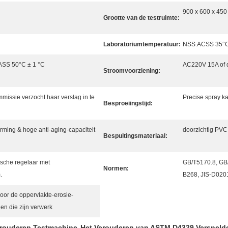
900 x 600 x 45
Grootte van de testruimte:
Laboratoriumtemperatuur:
NSS.ACSS 35°C 
ASS 50°C ± 1 °C
AC220V 15A of d
Stroomvoorziening:
issie verzocht haar verslag in te
Precise spray k
Besproeiingstijd:
ming & hoge anti-aging-capaciteit
doorzichtig PVC
Bespuitingsmateriaal:
ische regelaar met
GB/T5170.8, GB
Normen:
.
B268, JIS-D02
voor de oppervlakte-erosie-
en die zijn verwerk
erouderen Testmachine
Het Verouderen van ASTM D4329 Versneld