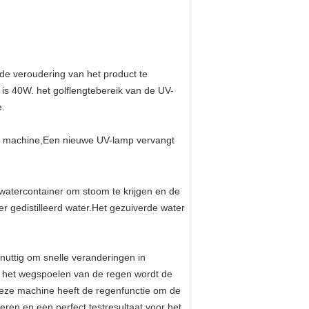
 de veroudering van het product te
is 40W. het golflengtebereik van de UV-
e.
eze machine,Een nieuwe UV-lamp vervangt
watercontainer om stoom te krijgen en de
er gedistilleerd water.Het gezuiverde water
nuttig om snelle veranderingen in
r het wegspoelen van de regen wordt de
deze machine heeft de regenfunctie om de
ren en een perfect testresultaat voor het