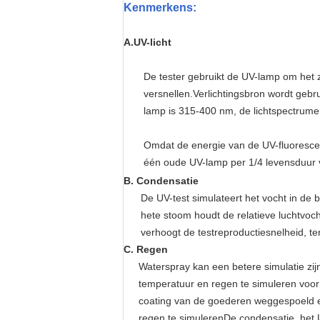
Kenmerken
s
:
A.UV-licht
De tester gebruikt de UV-lamp om het zo
versnellen.Verlichtingsbron wordt geb
lamp is 315-400 nm, de lichtspectrumen
Omdat de energie van de UV-fluorescer
één oude UV-lamp per 1/4 levensduur v
B. Condensatie
De UV-test simulateert het vocht in de
hete stoom houdt de relatieve luchtvoch
verhoogt de testreproductiesnelheid, te
C. Regen
Waterspray kan een betere simulatie zij
temperatuur en regen te simuleren voo
coating van de goederen weggespoeld en
regen te simulerenDe condensatie, het U