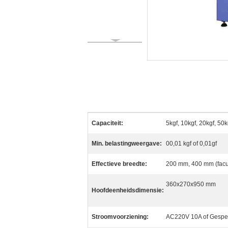
Capaciteit:
5kgf, 10kgf, 20kgf, 50k
Min. belastingweergave:
00,01 kgf of 0,01gf
Effectieve breedte:
200 mm, 400 mm (facul
360x270x950 mm
Hoofdeenheidsdimensie:
Stroomvoorziening:
AC220V 10A of Gespec