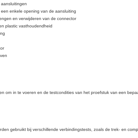
 aansluitingen
 een enkele opening van de aansluiting
engen en verwijderen van de connector
en plastic vasthoudendheid
ing
tor
even
een om in te voeren en de testcondities van het proefstuk van een bep
rden gebruikt bij verschillende verbindingstests, zoals de trek- en co