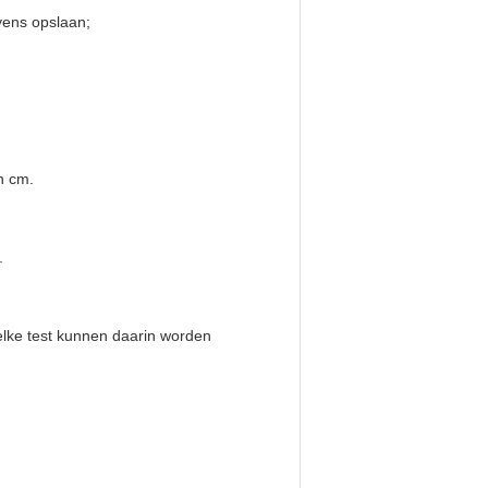
vens opslaan;
n cm.
.
lke test kunnen daarin worden