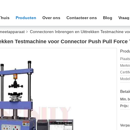
Thuis
Producten
Over ons
Contacteer ons
Blog
Vraag
tmeetapparaat
Connectoren Inbrengen en Uittrekken Testmachine voo
ekken Testmachine voor Connector Push Pull Force 
Produ
Plaats
Merkn
Certif
Mode
Beta
Min. b
Prijs:
Verpa