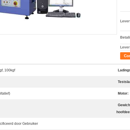
Levert
Betal
Lever
Con
gf, 100kgf
Lading
Testsla
tatief)
Motor:
Gewich
hoofdee
ificeerd door Gebruiker