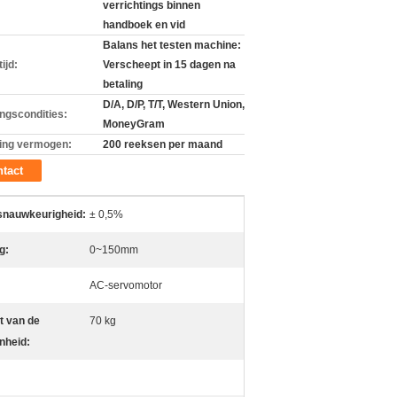
verrichtings binnen
handboek en vid
Balans het testen machine:
ijd:
Verscheept in 15 dagen na
betaling
D/A, D/P, T/T, Western Union,
ingscondities:
MoneyGram
ing vermogen:
200 reeksen per maand
tact
snauwkeurigheid:
± 0,5%
g:
0~150mm
AC-servomotor
t van de
70 kg
nheid: