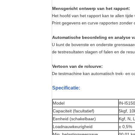
Mensgericht ontwerp van het rapport:
Het hoofd van het rapport kan te allen tijde
Print gegevens en curve rapporten zonder d
Automatische beoordeling en analyse va
U kunt de bovenste en onderste grenswaard
de testresultaten slagen of falen en de resu
Vertoon van de rolcurve:
De testmachine kan automatisch trek- en 
Specificatie:
Model
IN-I515
Capaciteit (facultatief)
5kgf, 10
Eenheid (schakelbaar)
Kgf, N, L
Loadnauwkeurigheid
± 0,5%
Min. belastingweergave
00,01 kg