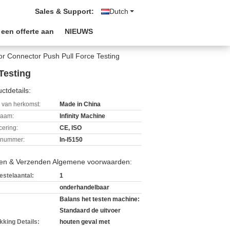
Sales & Support:
Dutch
 een offerte aan
NIEUWS
r Connector Push Pull Force Testing
Testing
ctdetails:
 van herkomst:
Made in China
aam:
Infinity Machine
icering:
CE, ISO
lnummer:
In-I5150
len & Verzenden Algemene voorwaarden:
estelaantal:
1
onderhandelbaar
Balans het testen machine:
Standaard de uitvoer
kking Details:
houten geval met