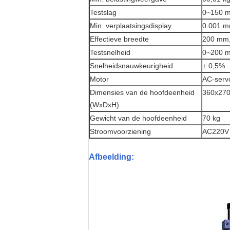
Testslag
0~150 
Min. verplaatsingsdisplay
0.001 
Effectieve breedte
200 mm, 
Testsnelheid
0~200 m
Snelheidsnauwkeurigheid
± 0,5%
Motor
AC-serv
Dimensies van de hoofdeenheid
360x27
(WxDxH)
Gewicht van de hoofdeenheid
70 kg
Stroomvoorziening
AC220V 1
Afbeelding
: