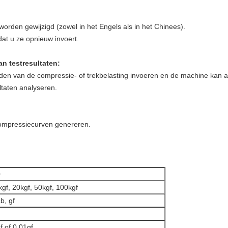
 worden gewijzigd (zowel in het Engels als in het Chinees).
at u ze opnieuw invoert.
n testresultaten:
en van de compressie- of trekbelasting invoeren en de machine kan a
ltaten analyseren.
compressiecurven genereren.
0
kgf, 20kgf, 50kgf, 100kgf
b, gf
f of 0,01gf