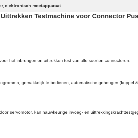
er
elektronisch meetapparaat
,
Uittrekken Testmachine voor Connector Push
oor het inbrengen en uittrekken test van alle soorten connectoren.
programma, gemakkelijk te bedienen, automatische geheugen (koppel & 
j door servomotor, kan nauwkeurige invoeg- en uittrekkingskrachttestge