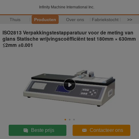
Infinity Machine International Inc.
Thuis
Producten
Over ons
Fabriekstocht
>>
ISO2813 Verpakkingstestapparatuur voor de meting van
glans Statische wrijvingscoëfficiënt test 180mm × 630mm
≤2mm ±0.001
Beste prijs
Contacteer ons