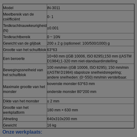
Model
IN-3011
Meetbereik van de
0- 1
coëfficiënt
Testkrachtnauwkeurigheid
±0.001
(N)
Testkrachtbereik
0 ~ 10N
Gewicht van de glijbak
200 ± 2 g (optioneel: 100/500/1000) g
Grootte van het schuifblok
63*63
10+60 mm ((GB 10006, ISO 8295);150 mm ((ASTM
Een beroerte
D1984);1-320 mm niet-standaardinstelling
100 mm/min ((GB 10006, ISO 8295); 150 mm/min
Bewegingssnelheid van
((ASTM D1984) stapsloze snelheidsregeling;
het schuifblok
andere snelheden: (0~550) mm/min verstelbaar.
bovenste monster 63*63 mm
Maximale grootte van het
monster
onderste monster 80*200 mm
Dikte van het monster
≤ 2 mm
Grootte van het
180 mm × 630 mm
werkplatform
Afmeting
640x310x200 mm
Gewicht
16 kg
Onze werkplaats: