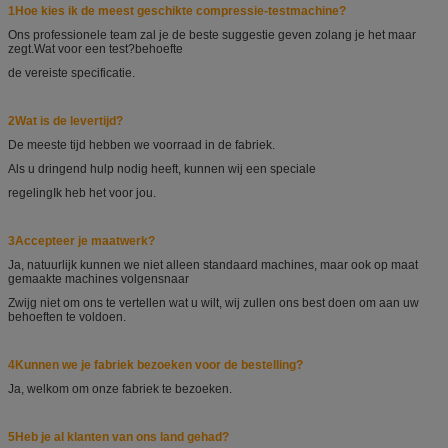
1Hoe kies ik de meest geschikte compressie-testmachine?
Ons professionele team zal je de beste suggestie geven zolang je het maar
zegt.
Wat voor een test?
behoefte
de vereiste specificatie.
2Wat is de levertijd?
De meeste tijd hebben we voorraad in de fabriek.
Als u dringend hulp nodig heeft, kunnen wij een speciale
regeling
Ik heb het voor jou.
3Accepteer je maatwerk?
Ja, natuurlijk kunnen we niet alleen standaard machines, maar ook op maat
gemaakte machines volgens
naar
Zwijg niet om ons te vertellen wat u wilt, wij zullen ons best doen om aan uw
behoeften te voldoen.
4Kunnen we je fabriek bezoeken voor de bestelling?
Ja, welkom om onze fabriek te bezoeken.
5Heb je al klanten van ons land gehad?