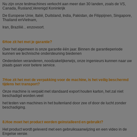
Nu zijn onze testmachines verkocht aan meer dan 30 landen, zoals de VS,
Canada, Rusland,
Verenigd Koninkrijk
De Europese Unie, Italië, Duitsland, India, Pakistan, de Filippijnen, Singapore,
Thailand en
Vietnam,
Iran, Brazilië... enzovoort.
6Hoe zit het met je garantie?
Over het algemeen is onze garantie één jaar. Binnen de garantieperiode
kunnen we technische ondersteuning bieden
en
Onderdelen veranderen, noodzakelijkerwijs, onze ingenieurs kunnen naar uw
plaats gaan voor betere service.
7Hoe zit het met de verpakking voor de machine, is het veilig beschermd
tijdens het transport?
Onze machine is verpakt met standaard export houten karton, het zal niet
beschadigd worden.
veel
het testen van machines in het buitenland door zee of door de lucht zonder
beschadiging.
8.
Hoe moet het product worden geïnstalleerd en gebruikt?
Het product wordt geleverd met een gebruiksaanwijzing en een video in de
Engelse versie.