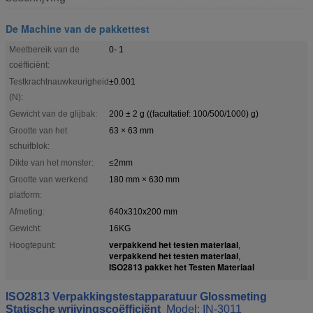
De Machine van de pakkettest
Meetbereik van de
0- 1
coëfficiënt:
Testkrachtnauwkeurigheid
±0.001
(N):
Gewicht van de glijbak:
200 ± 2 g ((facultatief: 100/500/1000) g)
Grootte van het
63 × 63 mm
schuifblok:
Dikte van het monster:
≤2mm
Grootte van werkend
180 mm × 630 mm
platform:
Afmeting:
640x310x200 mm
Gewicht:
16KG
verpakkend het testen materiaal
Hoogtepunt:
,
verpakkend het testen materiaal
,
ISO2813 pakket het Testen Materiaal
ISO2813 Verpakkingstestapparatuur Glossmeting
Statische wrijvingscoëfficiënt
Model: IN-3011