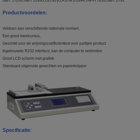
GB/T 17200,GB/T 22895,ISO 8295,ASTM D1894,TAPPI T816,GB/T 2792
Productvoordelen:
Voldoen aan verschillende nationale normen,
Een groot meetcursus,
Geschikt voor de wrijvingscoëfficiënttest voor partijen product
Ingebouwde R232 interface, kan de computer te verbinden
Groot LCD-scherm met grafiek
Standaard uitgeruste gewichten en papierknipper
Specificatie: