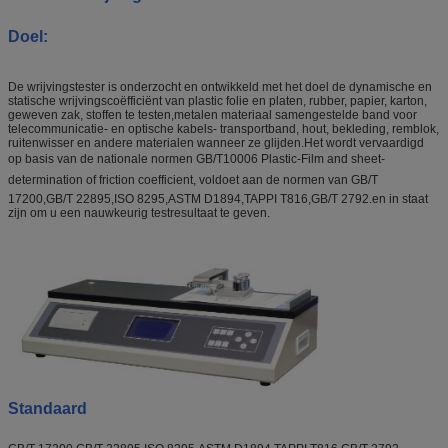
Doel:
De wrijvingstester is onderzocht en ontwikkeld met het doel de dynamische en
statische wrijvingscoëfficiënt van plastic folie en platen, rubber, papier, karton,
geweven zak, stoffen te testen,metalen materiaal samengestelde band voor
telecommunicatie- en optische kabels- transportband, hout, bekleding, remblok,
ruitenwisser en andere materialen wanneer ze glijden.Het wordt vervaardigd
op basis van de nationale normen GB/T10006 Plastic-Film and sheet-
determination of friction coefficient, voldoet aan de normen van GB/T
17200,GB/T 22895,ISO 8295,ASTM D1894,TAPPI T816,GB/T 2792.en in staat
zijn om u een nauwkeurig testresultaat te geven.
Standaard