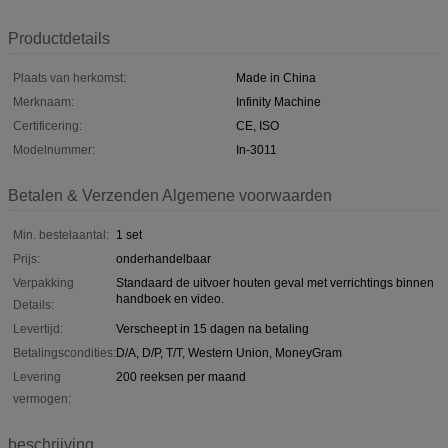
Productdetails
Plaats van herkomst:
Made in China
Merknaam:
Infinity Machine
Certificering:
CE, ISO
Modelnummer:
In-3011
Betalen & Verzenden Algemene voorwaarden
Min. bestelaantal:
1 set
Prijs:
onderhandelbaar
Verpakking
Standaard de uitvoer houten geval met verrichtings binnen
handboek en video.
Details:
Levertijd:
Verscheept in 15 dagen na betaling
Betalingscondities:
D/A, D/P, T/T, Western Union, MoneyGram
Levering
200 reeksen per maand
vermogen:
beschrijving